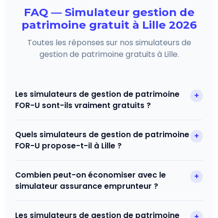
FAQ — Simulateur gestion de
patrimoine gratuit à Lille 2026
Toutes les réponses sur nos simulateurs de
gestion de patrimoine gratuits à Lille.
Les simulateurs de gestion de patrimoine
+
FOR-U sont-ils vraiment gratuits ?
Oui, les
8 simulateurs de gestion de patrimoine
Quels simulateurs de gestion de patrimoine
+
FOR-U à Lille
sont entièrement gratuits, sans
FOR-U propose-t-il à Lille ?
inscription et sans engagement. FOR-U est
rémunéré uniquement par ses partenaires
FOR-U propose
8 simulateurs gratuits
: épargne &
Combien peut-on économiser avec le
+
assureurs et gestionnaires — jamais par les
PER, réduction impôt 2026, assurance emprunteur
simulateur assurance emprunteur ?
utilisateurs.
(loi Lemoine), LMNP, déficit foncier 2026, comparatif
défiscalisation, capacité PER et quiz d'éligibilité
Le simulateur révèle une économie moyenne de
8
Les simulateurs de gestion de patrimoine
+
patrimoniale.