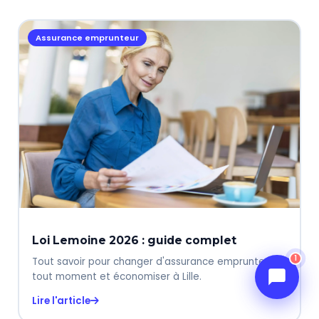
Bonjour ! Je suis le conseiller IA de
FOR-U. 👋
Assurance emprunteur
Je peux vous aider sur l'épargne, le
PER, la défiscalisation, l'assurance
emprunteur, le LMNP ou le déficit
foncier à Lille.
Quelle est votre question ?
Maintenant
Loi Lemoine 2026 : guide complet
1
Tout savoir pour changer d'assurance emprunteur à
tout moment et économiser à Lille.
Lire l'article