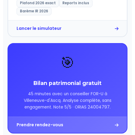
Plafond 2026 exact
Reports inclus
Barème IR 2026
Lancer le simulateur
🎯
Bilan patrimonial gratuit
45 minutes avec un conseiller FOR-U à
Villeneuve-d'Ascq. Analyse complète, sans
engagement. Note 5/5 · ORIAS 24004797.
Prendre rendez-vous