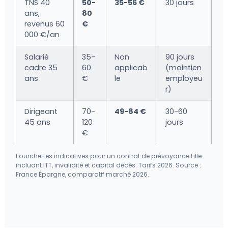
TNS 40
50-
35-56 €
30 jours
ans,
80
revenus 60
€
000 €/an
Salarié
35-
Non
90 jours
cadre 35
60
applicab
(maintien
ans
€
le
employeu
r)
Dirigeant
70-
49-84 €
30-60
45 ans
120
jours
€
Fourchettes indicatives pour un contrat de prévoyance Lille
incluant ITT, invalidité et capital décès. Tarifs 2026. Source :
France Épargne, comparatif marché 2026.