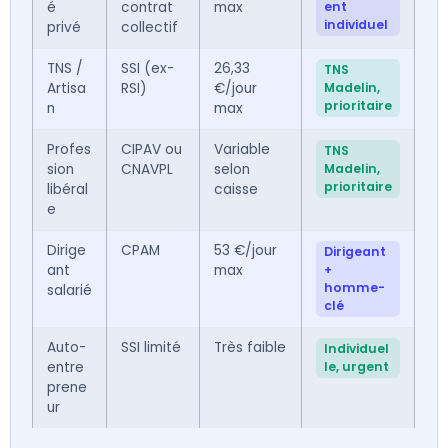
é
contrat
max
ent
individuel
privé
collectif
TNS /
SSI (ex-
26,33
TNS
Artisa
RSI)
€/jour
Madelin,
prioritaire
n
max
Profes
CIPAV ou
Variable
TNS
sion
CNAVPL
selon
Madelin,
prioritaire
libéral
caisse
e
Dirige
CPAM
53 €/jour
Dirigeant
ant
max
+
homme-
salarié
clé
Auto-
SSI limité
Très faible
Individuel
entre
le, urgent
prene
ur