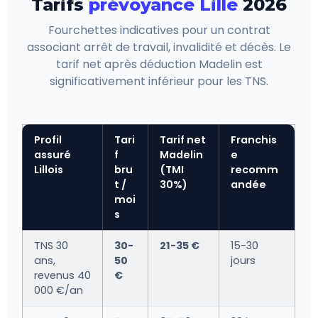
Tarifs
prévoyance Lille
2026
Fourchettes indicatives pour un contrat
associant arrêt de travail, invalidité et décès. Le
tarif net après déduction Madelin est
significativement inférieur pour les TNS.
Profil
Tari
Tarif net
Franchis
assuré
f
Madelin
e
Lillois
bru
(TMI
recomm
t /
30%)
andée
moi
s
TNS 30
30-
21-35 €
15-30
ans,
50
jours
revenus 40
€
000 €/an