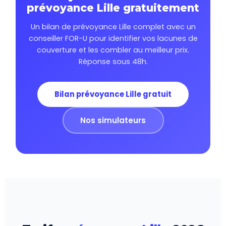
prévoyance Lille gratuitement
Un bilan de prévoyance Lille complet avec un
conseiller FOR-U pour identifier vos lacunes de
couverture et les combler au meilleur prix.
Réponse sous 48h.
Bilan prévoyance Lille gratuit
Nos simulateurs