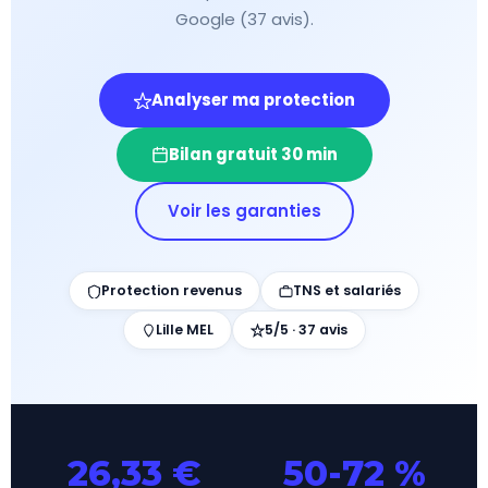
Google (37 avis).
Analyser ma protection
Bilan gratuit 30 min
Voir les garanties
Protection revenus
TNS et salariés
Lille MEL
5/5 · 37 avis
26,33 €
50-72 %