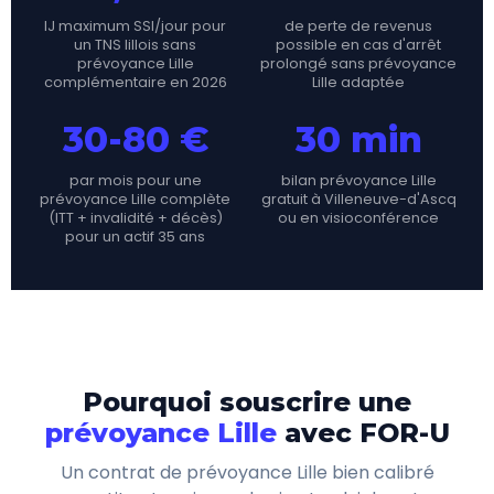
IJ maximum SSI/jour pour
de perte de revenus
un TNS lillois sans
possible en cas d'arrêt
prévoyance Lille
prolongé sans prévoyance
complémentaire en 2026
Lille adaptée
30-80 €
30 min
par mois pour une
bilan prévoyance Lille
prévoyance Lille complète
gratuit à Villeneuve-d'Ascq
(ITT + invalidité + décès)
ou en visioconférence
pour un actif 35 ans
Pourquoi souscrire une
prévoyance Lille
avec FOR-U
Un contrat de prévoyance Lille bien calibré