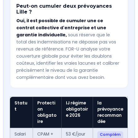
Peut-on cumuler deux prévoyances
Lille ?
Oui, il est possible de cumuler une ce
contrat collective d'entreprise et une
garantie individuelle,
sous réserve que le
total des indemnisations ne dépasse pas vos
revenus de référence. FOR-U analyse votre
couverture globale pour éviter les doublons
coûteux, identifier les vraies lacunes et calibrer
précisément le niveau de la garantie
complémentaire dont vous avez besoin.
Statu
Protecti
IJ régime
la
t
on
obligatoir
prévoyance
obligato
e 2026
recomman
ire
dée
Salari
CPAM +
53 €/jour
Complém