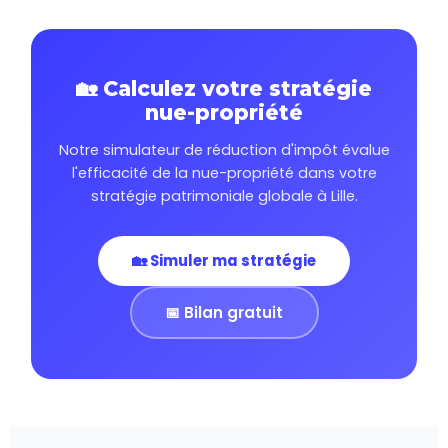
🏡 Calculez votre stratégie
nue-propriété
Notre simulateur de réduction d'impôt évalue
l'efficacité de la nue-propriété dans votre
stratégie patrimoniale globale à Lille.
🏡 Simuler ma stratégie
📅 Bilan gratuit