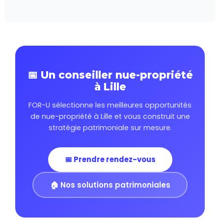
📅 Un conseiller nue-propriété
à Lille
FOR-U sélectionne les meilleures opportunités
de nue-propriété à Lille et vous construit une
stratégie patrimoniale sur mesure.
📅 Prendre rendez-vous
🏠 Nos solutions patrimoniales