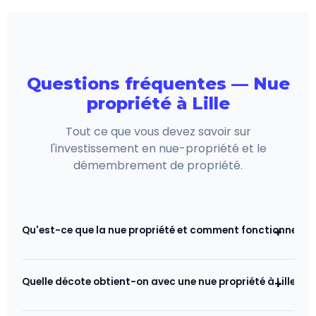
Questions fréquentes — Nue
propriété à Lille
Tout ce que vous devez savoir sur
l'investissement en nue-propriété et le
démembrement de propriété.
Qu'est-ce que la nue propriété et comment fonctionne-t-e
+
La nue propriété est un mode d'acquisition
Quelle décote obtient-on avec une nue propriété à Lille ?
+
immobilière basé sur le démembrement du droit
de propriété. L'investisseur achète les murs du bien