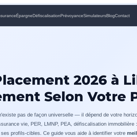
ssurance
Épargne
Défiscalisation
Prévoyance
Simulateurs
Blog
Contact
Placement 2026 à Lil
ement Selon Votre P
'existe pas de façon universelle — il dépend de votre horizo
 Assurance vie, PER, LMNP, PEA, défiscalisation immobilière
es profils-cibles. Ce guide vous aide à identifier votre
meil