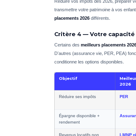
Réduire vos impôts dès 2026, préparer v
transmettre votre patrimoine à vos enfan
placements 2026
différents.
Critère 4 — Votre capacit
Certains des
meilleurs placements 202
D'autres (assurance vie, PER, PEA) fonc
conditionne les options disponibles.
Objectif
Meille
2026
Réduire ses impôts
PER
Épargne disponible +
Assuran
rendement
Revenus locatifs non
LMNP ré