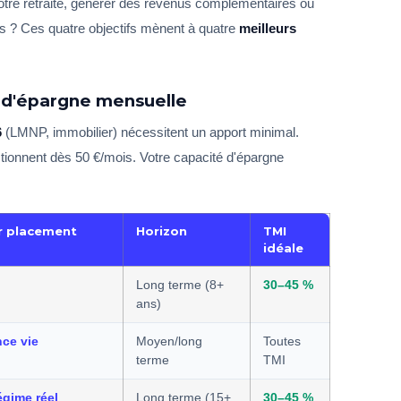
otre retraite, générer des revenus complémentaires ou
ts ? Ces quatre objectifs mènent à quatre
meilleurs
é d'épargne mensuelle
6
(LMNP, immobilier) nécessitent un apport minimal.
tionnent dès 50 €/mois. Votre capacité d'épargne
ur placement
Horizon
TMI
idéale
Long terme (8+
30–45 %
ans)
ce vie
Moyen/long
Toutes
terme
TMI
gime réel
Long terme (15+
30–45 %