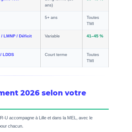
ans)
5+ ans
Toutes
TMI
/ LMNP / Déficit
Variable
41–45 %
 / LDDS
Court terme
Toutes
TMI
ement 2026 selon votre
FOR-U accompagne à Lille et dans la MEL, avec le
our chacun.