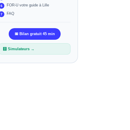
FOR-U votre guide à Lille
FAQ
📅 Bilan gratuit 45 min
🧮 Simulateurs →