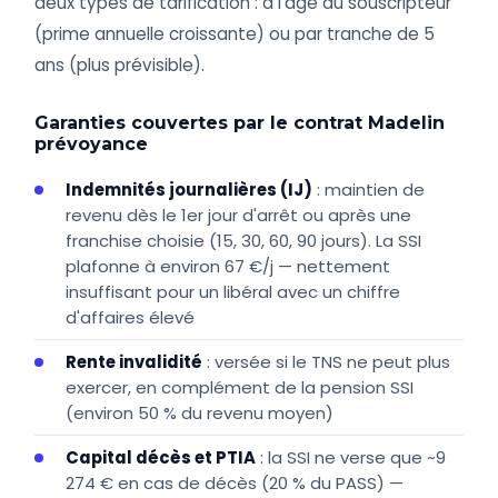
deux types de tarification : à l'âge du souscripteur
(prime annuelle croissante) ou par tranche de 5
ans (plus prévisible).
Garanties couvertes par le contrat Madelin
prévoyance
Indemnités journalières (IJ)
: maintien de
revenu dès le 1er jour d'arrêt ou après une
franchise choisie (15, 30, 60, 90 jours). La SSI
plafonne à environ 67 €/j — nettement
insuffisant pour un libéral avec un chiffre
d'affaires élevé
Rente invalidité
: versée si le TNS ne peut plus
exercer, en complément de la pension SSI
(environ 50 % du revenu moyen)
Capital décès et PTIA
: la SSI ne verse que ~9
274 € en cas de décès (20 % du PASS) —