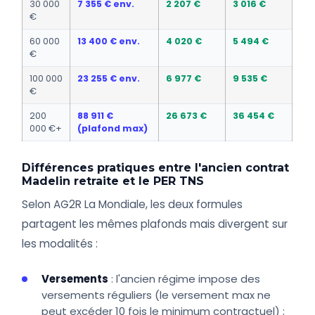
30 000
7 355 € env.
2 207 €
3 016 €
€
60 000
13 400 € env.
4 020 €
5 494 €
€
100 000
23 255 € env.
6 977 €
9 535 €
€
200
88 911 €
26 673 €
36 454 €
000 €+
(plafond max)
Différences pratiques entre l'ancien contrat
Madelin retraite et le PER TNS
Selon AG2R La Mondiale, les deux formules
partagent les mêmes plafonds mais divergent sur
les modalités :
Versements
: l'ancien régime impose des
versements réguliers (le versement max ne
peut excéder 10 fois le minimum contractuel) ;