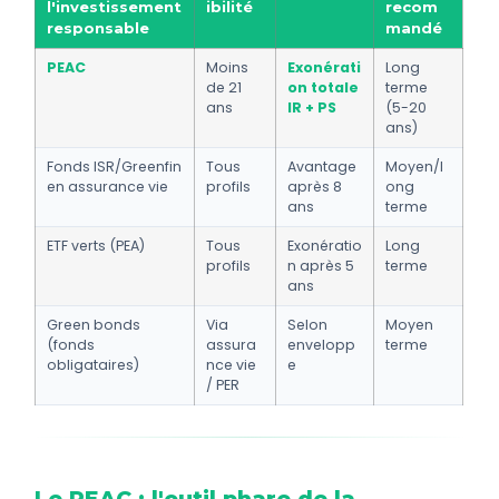
l'investissement
ibilité
recom
responsable
mandé
PEAC
Moins
Exonérati
Long
de 21
on totale
terme
ans
IR + PS
(5-20
ans)
Fonds ISR/Greenfin
Tous
Avantage
Moyen/l
en assurance vie
profils
après 8
ong
ans
terme
ETF verts (PEA)
Tous
Exonératio
Long
profils
n après 5
terme
ans
Green bonds
Via
Selon
Moyen
(fonds
assura
envelopp
terme
obligataires)
nce vie
e
/ PER