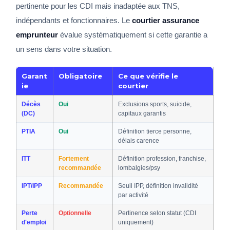
pertinente pour les CDI mais inadaptée aux TNS,
indépendants et fonctionnaires. Le
courtier assurance
emprunteur
évalue systématiquement si cette garantie a
un sens dans votre situation.
Garant
Obligatoire
Ce que vérifie le
ie
courtier
Décès
Oui
Exclusions sports, suicide,
(DC)
capitaux garantis
PTIA
Oui
Définition tierce personne,
délais carence
ITT
Fortement
Définition profession, franchise,
recommandée
lombalgies/psy
IPT/IPP
Recommandée
Seuil IPP, définition invalidité
par activité
Perte
Optionnelle
Pertinence selon statut (CDI
d'emploi
uniquement)