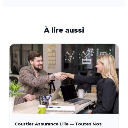
dans la procédure de contestation.
un assureur. En tant que
courtier assurance emprunteur
totalement supprimé pour les prêts inférieurs à 200 000 €
indépendant
, FOR-U compare les offres de 5 à 10
par assuré remboursés avant les 60 ans de l'emprunteur.
assureurs différents pour chaque client. Le bilan comparatif
est gratuit et sans engagement.
À lire aussi
Courtier Assurance Lille — Toutes Nos