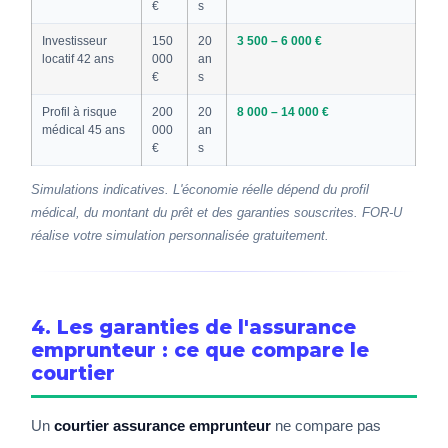
€
s
Investisseur
150
20
3 500 – 6 000 €
locatif 42 ans
000
an
€
s
Profil à risque
200
20
8 000 – 14 000 €
médical 45 ans
000
an
€
s
Simulations indicatives. L'économie réelle dépend du profil
médical, du montant du prêt et des garanties souscrites. FOR-U
réalise votre simulation personnalisée gratuitement.
4. Les garanties de l'assurance
emprunteur : ce que compare le
courtier
Un
courtier assurance emprunteur
ne compare pas