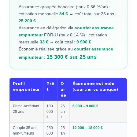
Assurance groupée bancaire (taux 0,36 %/an) :
cotisation mensuelle
84 €
→ coût total sur 25 ans :
25 200 €
Assurance en délégation via
courtier assurance
emprunteur
FOR-U (taux 0,14 %) : cotisation
mensuelle
33 €
→ coût total :
9 900 €
Économie réalisée grâce au
courtier assurance
15 300 € sur 25 ans
emprunteur
:
Profil
Prê
D
Économie estimée
emprunteur
t
ur
(courtier vs banque)
ée
Primo-accédant
180
25
6 000 – 9 000 €
28 ans
000
an
€
s
Couple 35 ans,
280
25
12 000 – 18 000 €
non-fumeurs
000
an